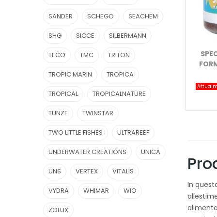
SANDER
SCHEGO
SEACHEM
SHG
SICCE
SILBERMANN
SPE
TECO
TMC
TRITON
FORM
TROPIC MARIN
TROPICA
Attualm
TROPICAL
TROPICALNATURE
TUNZE
TWINSTAR
TWO LITTLE FISHES
ULTRAREEF
UNDERWATER CREATIONS
UNICA
Pro
UNS
VERTEX
VITALIS
In quest
VYDRA
WHIMAR
WIO
allestim
alimenta
ZOLUX