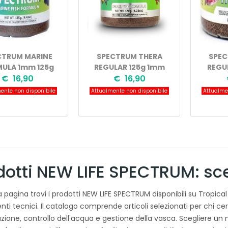
CTRUM MARINE
SPECTRUM THERA
SPEC
ULA 1mm 125g
REGULAR 125g 1mm
REGU
€ 16,90
€ 16,90
ente non disponibile
Attualmente non disponibile
Attualmen
dotti NEW LIFE SPECTRUM: scel
a pagina trovi i prodotti NEW LIFE SPECTRUM disponibili su Tropical
enti tecnici. Il catalogo comprende articoli selezionati per chi c
zione, controllo dell'acqua e gestione della vasca. Scegliere u