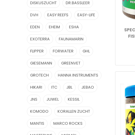
DISKUSZUCHT
DR.BASSLEER
DVH
EASY REEFS
EASY-LIFE
EDEN
EHEIM
ESHA
SPE
FI
EXOTERRA
FAUNAMARIN
FLIPPER
FORWATER
GHL
GIESEMANN
GREENVET
GROTECH
HANNA INSTRUMENTS
HIKARI
ITC
JBL
JEBAO
JNS
JUWEL
KESSIL
KOMODO
KORALLEN ZUCHT
MANTIS
MARCO ROCKS