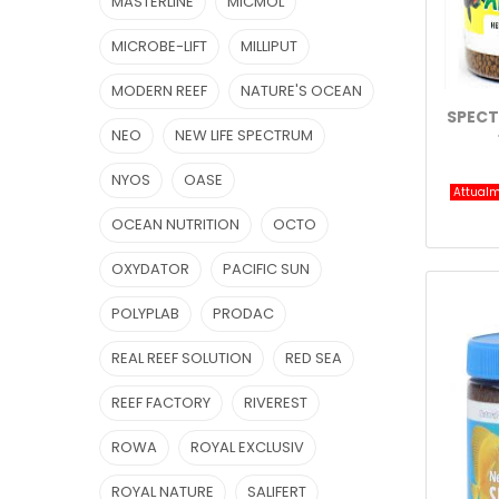
MASTERLINE
MICMOL
MICROBE-LIFT
MILLIPUT
MODERN REEF
NATURE'S OCEAN
SPEC
NEO
NEW LIFE SPECTRUM
NYOS
OASE
Attualm
OCEAN NUTRITION
OCTO
OXYDATOR
PACIFIC SUN
POLYPLAB
PRODAC
REAL REEF SOLUTION
RED SEA
REEF FACTORY
RIVEREST
ROWA
ROYAL EXCLUSIV
ROYAL NATURE
SALIFERT