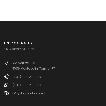
TROPICAL NATURE
P.Iva 01632740476
Via Nofretti, 1-3
51016 Montecatini Terme (PT)
(+39) 333. 2990189
(+39) 333. 2990189
info@tropicalnature.it