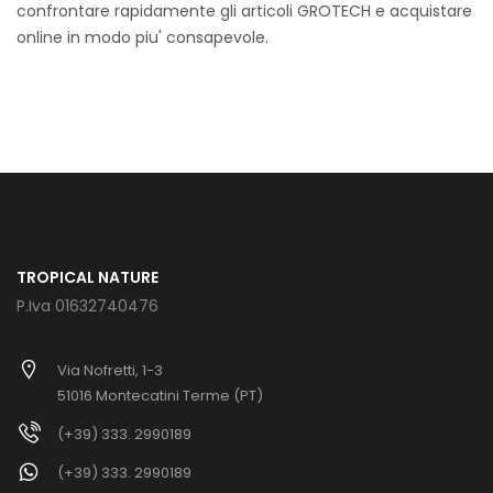
confrontare rapidamente gli articoli GROTECH e acquistare
online in modo piu' consapevole.
TROPICAL NATURE
P.Iva 01632740476
Via Nofretti, 1-3
51016 Montecatini Terme (PT)
(+39) 333. 2990189
(+39) 333. 2990189