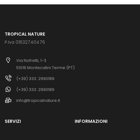
TROPICAL NATURE
P.Iva 01632740476
Via Nofretti, 1-3
51016 Montecatini Terme (PT)
(+39) 333. 2990189
(+39) 333. 2990189
info@tropicalnature.it
SERVIZI
INFORMAZIONI